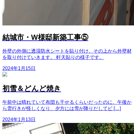
結城市・W様邸新築工事⑤
外壁の外側に透湿防水シートを貼り付け、その上から外壁材
を取り付けていきます。 軒天貼りの様子です。
2024年1月15日
初雪＆どんど焼き
午前中は晴れていて布団も干せるくらいだったのに、午後か
ら雲行きが怪しくなり、夕方には雪が降りだしてビ […]
2024年1月13日