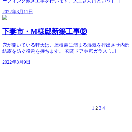
ーフィング敷き工事を行います。大工さんはという […]
2022年3月11日
下妻市・M様邸新築工事⑫
穴が開いている軒天は、屋根裏に溜まる湿気を排出させ内部
結露を防ぐ役割を持ちます。 玄関ドアや窓ガラス […]
2022年3月9日
PREV
NEXT
ペ
ペ
ペ
ペ
投
ー
ー
ー
ー
稿
ジ
ジ
ジ
ジ
ナ
ビ
ゲ
1
2
3
4
ー
シ