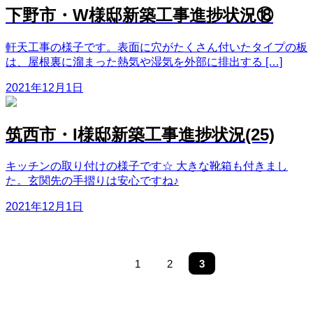
下野市・W様邸新築工事進捗状況⑱
軒天工事の様子です。表面に穴がたくさん付いたタイプの板
は、屋根裏に溜まった熱気や湿気を外部に排出する […]
2021年12月1日
筑西市・I様邸新築工事進捗状況(25)
キッチンの取り付けの様子です☆ 大きな靴箱も付きまし
た。玄関先の手摺りは安心ですね♪
2021年12月1日
投
ペ
ペ
1
2
3
PREV
ー
ー
稿
ジ
ジ
ナ