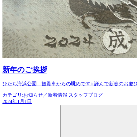
新年のご挨拶
ひたち海浜公園 観覧車からの眺めです♪ 謹んで新春のお慶び
カテゴリ:
お知らせ／新着情報 スタッフブログ
2024年1月1日
検
索: