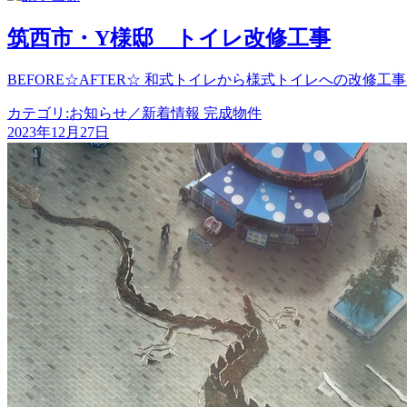
稿
筑西市・Y様邸 トイレ改修工事
ナ
BEFORE☆AFTER☆ 和式トイレから様式トイレへの改修
ビ
ゲ
カテゴリ:
お知らせ／新着情報 完成物件
2023年12月27日
ー
シ
ョ
ン