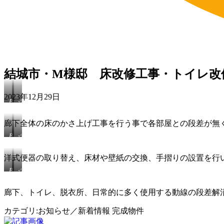
結城市・M様邸 床改修工事・トイレ改
2023年12月29日
BEFORE
☆AFTER☆
廊下全体の床のかさ上げ工事を行う事で各部屋との段差が無
BEFORE
☆AFTER☆
洋式便器の取り替え、床材や壁紙の交換、手摺りの設置を行
BEFORE
☆AFTER☆
廊下、トイレ、脱衣所、日常的に多く使用する動線の段差解
カテゴリ:
お知らせ／新着情報 完成物件
投