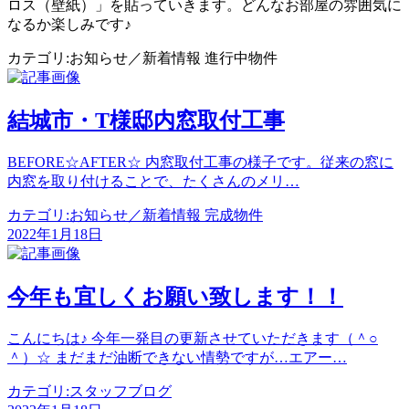
ロス（壁紙）」を貼っていきます。どんなお部屋の雰囲気に
なるか楽しみです♪
カテゴリ:
お知らせ／新着情報 進行中物件
投
稿
結城市・T様邸内窓取付工事
ナ
BEFORE☆AFTER☆ 内窓取付工事の様子です。従来の窓に
ビ
内窓を取り付けることで、たくさんのメリ…
ゲ
カテゴリ:
お知らせ／新着情報 完成物件
ー
2022年1月18日
シ
ョ
今年も宜しくお願い致します！！
ン
こんにちは♪ 今年一発目の更新させていただきます（＾○
＾）☆ まだまだ油断できない情勢ですが…エアー…
カテゴリ:
スタッフブログ