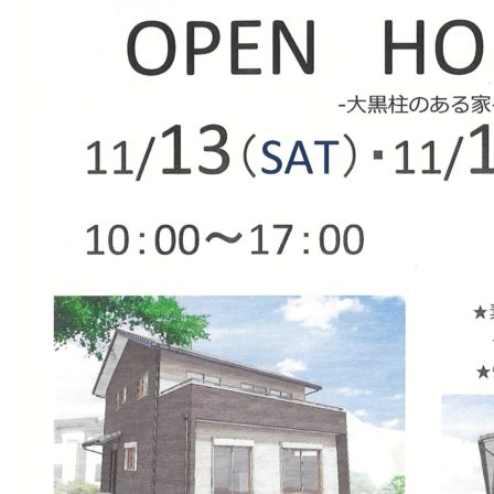
シ
ョ
ン