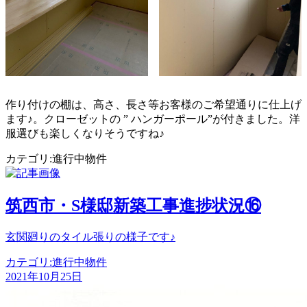
作り付けの棚は、高さ、長さ等お客様のご希望通りに仕上げ
ます♪。クローゼットの ” ハンガーポール”が付きました。洋
服選びも楽しくなりそうですね♪
カテゴリ:
進行中物件
投
稿
筑西市・S様邸新築工事進捗状況⑯
ナ
玄関廻りのタイル張りの様子です♪
ビ
ゲ
カテゴリ:
進行中物件
2021年10月25日
ー